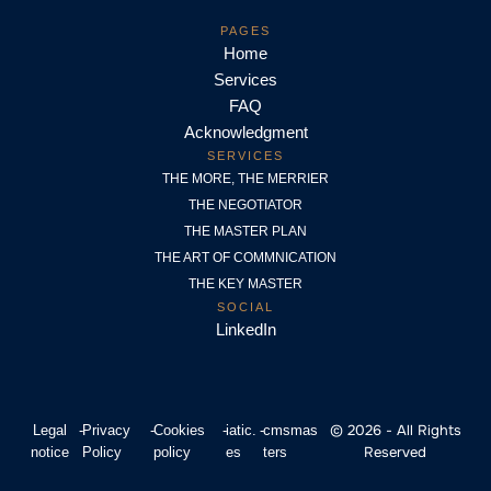
PAGES
Home
Services
FAQ
Acknowledgment
SERVICES
THE MORE, THE MERRIER
THE NEGOTIATOR
THE MASTER PLAN
THE ART OF COMMNICATION
THE KEY MASTER
SOCIAL
LinkedIn
© 2026 - All Rights
Legal
-
Privacy
-
Cookies
-
iatic.
-
cmsmas
Reserved
notice
Policy
policy
es
ters