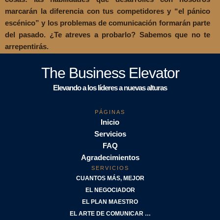
marcarán la diferencia con tus competidores y “el pánico
escénico” y los problemas de comunicación formarán parte
del pasado. ¿Te atreves a probarlo? Sabemos que no te
arrepentirás.
The Business Elevator
Elevando a los líderes a nuevas alturas
PÁGINAS
Inicio
Servicios
FAQ
Agradecimientos
SERVICIOS
CUANTOS MÁS, MEJOR
EL NEGOCIADOR
EL PLAN MAESTRO
EL ARTE DE COMUNICAR …